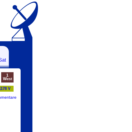
Sat
1
W
est
1178 V
mmentare