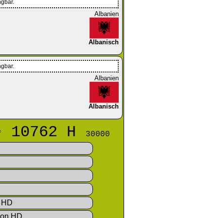
ngbar.
Albanien
Albanisch
ngbar.
Albanien
Albanisch
10762 H
uf
30000
s HD
ion HD