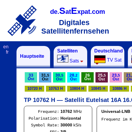
S
E
de.
at
xpat.com
Digitales
Satellitenfernsehen
en
Satelliten
Deutschland
fr
Hauptseite
TV Sat
Sats
33
31,
30,
28.
26
25,
23,
21,
5
5
2
5
5
O
O
O
O
O
O
O
O
st
st
st
st
st
st
st
s
10720 H
10763 H
10804 H
10845 H
10886 H
TP 10762 H — Satellit Eutelsat 16A 16.
10762
MHz
Universal-LNB
Frequenz:
Horizontal
Polarisation:
Frequenz im 
IF
30000
kS/s
Symbol Rate:
Mod
3/5