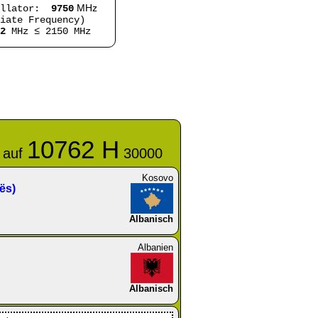
MHz
illator:
9750
iate Frequency)
2
MHz ≤ 2150 MHz
10762 H
 auf
30000
Kosovo
ës)
Albanisch
Albanien
Albanisch