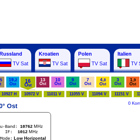
Russland
Kroatien
Polen
Italien
TV Sat
TV Sat
TV Sat
TV 
19,
13
10
9
7
4,
3
1,
5
2
8
9
16
O
O
O
O
O
O
O
O
st
st
st
st
st
t
st
O
st
st
st
10927 H
10972 V
11011 V
11055 V
11094 V
11151 V
1
0 Ko
0° Ost
MHz
Ku-Band:
10762
MHz
:
1012
Low Horizontal
e: