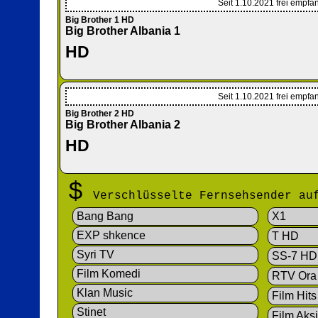
Seit 1.10.2021 frei empfa
Big Brother 1 HD
Big Brother Albania 1
HD
Seit 1.10.2021 frei empfa
Big Brother 2 HD
Big Brother Albania 2
HD
$
Verschlüsselte Fernsehsender a
Bang Bang
X1
EXP shkence
T HD
Syri TV
SS-7 HD
Film Komedi
RTV Ora
Klan Music
Film Hit
Stinet
Film Aks