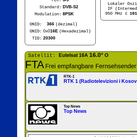
FEC:
Lokaler Osz
DVB-S2
Standard:
IF (Intermed
950 MHz ≤
101
8PSK
Modulation:
366
ONID:
(dezimal)
0x0
16E
ONID:
(Hexadezimal)
20300
TID:
16.0°
Eutelsat 16A
O
Satellit:
FTA
Frei empfangbare Fernsehsender
RTK-1
RTK 1 (Radiotelevizioni i Kosov
Top News
Top News