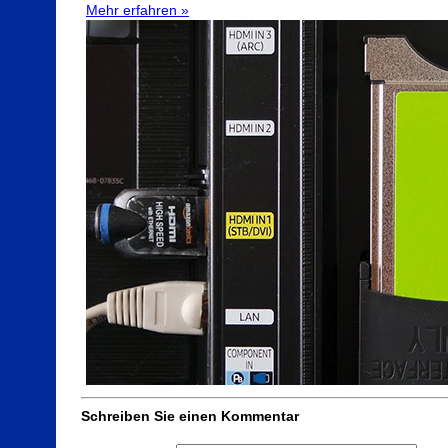
Mehr erfahren »
Schreiben Sie einen Kommentar