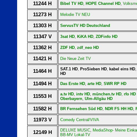
11244 H
Bibel TV HD
,
HOPE Channel HD
,
Volksm
11273 H
Melodie TV NEU
11303 H
ServusTV HD Deutschland
11347 V
3sat HD
,
KiKA HD
,
ZDFinfo HD
11362 H
ZDF HD
,
zdf_neo HD
11421 H
Die Neue Zeit TV
SAT.1 HD
,
ProSieben HD
,
kabel eins HD
11464 H
HD
11494 H
Das Erste HD
,
arte HD
,
SWR RP HD
a.tv HD
,
intv HD
,
münchen.tv HD
,
rfo HD
11553 H
Oberbayern
,
Ulm-Allgäu HD
11582 H
BR Fernsehen Süd HD
,
NDR FS HH HD
,
11973 V
Comedy Central/VIVA
DELUXE MUSIC
,
MediaShop- Meine Einka
12149 H
BB-MV Lokal-TV