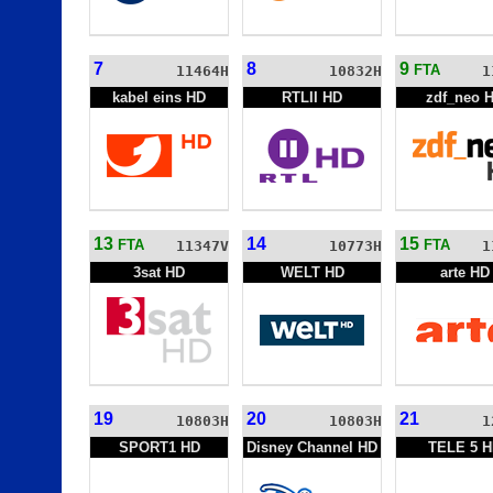
7
8
9
FTA
11464H
10832H
1
kabel eins HD
RTLII HD
zdf_neo 
13
14
15
FTA
FTA
11347V
10773H
1
3sat HD
WELT HD
arte HD
19
20
21
10803H
10803H
1
SPORT1 HD
Disney Channel HD
TELE 5 