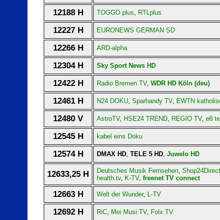
12188 H
TOGGO plus
,
RTLplus
12227 H
EURONEWS GERMAN SD
12266 H
ARD-alpha
12304 H
Sky Sport News HD
12422 H
Radio Bremen TV
,
WDR HD Köln (deu)
12461 H
N24 DOKU
,
Sparhandy TV
,
EWTN katholis
12480 V
AstroTV
,
HSE24 TREND
,
REGIO TV
,
e8 te
12545 H
kabel eins Doku
12574 H
DMAX HD
,
TELE 5 HD
,
Juwelo HD
Deutsches Musik Fernsehen
,
Shop24Direc
12633,25 H
health.tv
,
K-TV
,
freenet TV connect
12663 H
Welt der Wunder
,
L-TV
12692 H
RiC
,
Mei Musi TV
,
Folx TV