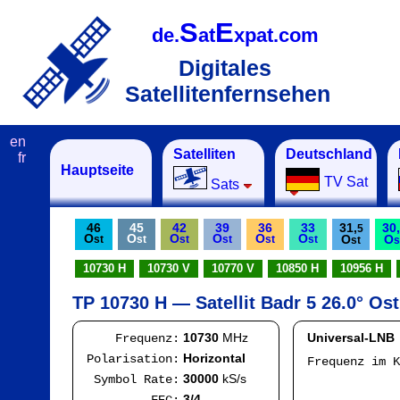
S
E
de.
at
xpat.com
Digitales
Satellitenfernsehen
en
Satelliten
Deutschland
fr
Hauptseite
TV Sat
Sats
46
45
42
39
36
33
31,
30,
5
O
O
O
O
O
O
O
O
st
st
st
st
st
st
st
s
10730 H
10730 V
10770 V
10850 H
10956 H
TP 10730 H — Satellit Badr 5 26.0° Ost
10730
MHz
Universal-LNB
Frequenz:
Horizontal
Polarisation:
Frequenz im 
IF
30000
kS/s
Symbol Rate:
Mod
3/4