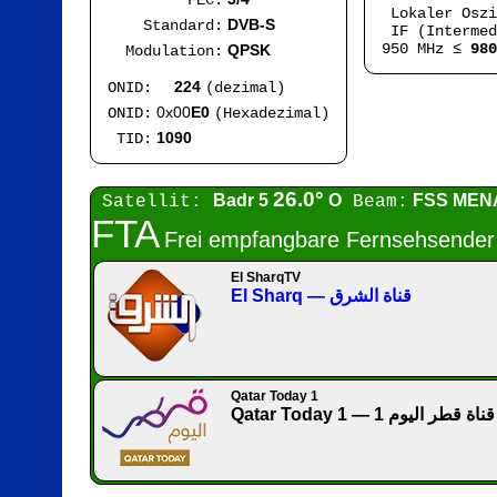
FEC:
Lokaler Osz
DVB-S
Standard:
IF (Intermed
950 MHz ≤
980
QPSK
Modulation:
224
ONID:
(dezimal)
0x00
E0
ONID:
(Hexadezimal)
1090
TID:
26.0°
Badr 5
O
FSS MEN
Satellit:
Beam:
FTA
Frei empfangbare Fernsehsender
El SharqTV
El Sharq — قناة الشرق
Qatar Today 1
Qatar Today 1 — 1 قناة قطر اليوم