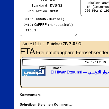
FEC:
Lokaler Osz
DVB-S2
Standard:
IF (Intermed
950 MHz ≤
19
8PSK
Modulation:
65535
ONID:
(dezimal)
0x
FFFF
ONID:
(Hexadezimal)
1
TID:
7.0°
Eutelsat 7B
O
Satellit:
FTA
Frei empfangbare Fernsehsender
Seit 19.11.2019
Elhiwar
El Hiwar Ettounsi — لتونسي
Kommentare
Schreiben Sie einen Kommentar