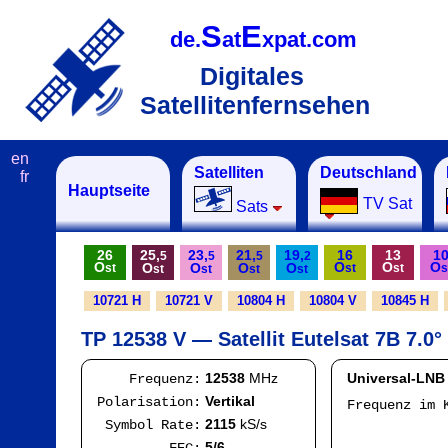
S
E
de.
at
xpat.com
Digitales
Satellitenfernsehen
en
Satelliten
Deutschland
fr
Hauptseite
TV Sat
Sats
26
25,
23,
21,
19,
16
13
1
5
5
5
2
O
O
O
O
O
O
O
O
st
st
st
s
st
st
st
st
10721 H
10721 V
10804 H
10804 V
10845 H
TP 12538 V — Satellit Eutelsat 7B 7.0°
12538
MHz
Universal-LNB
Frequenz:
Vertikal
Polarisation:
Frequenz im 
I
2115
kS/s
Symbol Rate:
Mod
5/6