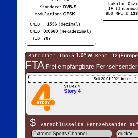
FEC:
Lokaler Osz
DVB-S
Standard:
IF (Intermed
950 MHz ≤
133
QPSK
Modulation:
1536
ONID:
(dezimal)
0x0
600
ONID:
(Hexadezimal)
707
TID:
1.0°
Thor 5
W
T2 (Europe
Satellit:
Beam:
FTA
Frei empfangbare Fernsehsender
Seit 20.01.2021 frei empfa
STORY 4
Story 4
$
Verschlüsselte Fernsehsender a
Extreme Sports Channel
ducktv.