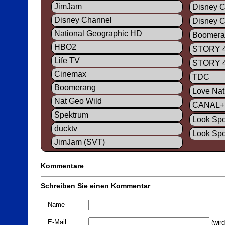
JimJam
Disney C
Disney Channel
Disney C
National Geographic HD
Boomera
HBO2
STORY 
Life TV
STORY 4
Cinemax
TDC
Boomerang
Love Nat
Nat Geo Wild
CANAL+
Spektrum
Look Spo
ducktv
Look Spo
JimJam (SVT)
Kommentare
Schreiben Sie einen Kommentar
Name
E-Mail
(wird