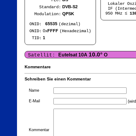
FEC:
Lokaler Osz
DVB-S2
Standard:
IF (Intermed
950 MHz ≤
13
QPSK
Modulation:
65535
ONID:
(dezimal)
0x
FFFF
ONID:
(Hexadezimal)
1
TID:
10.0°
Eutelsat 10A
O
Satellit:
Kommentare
Schreiben Sie einen Kommentar
Name
E-Mail
(wird
Kommentar