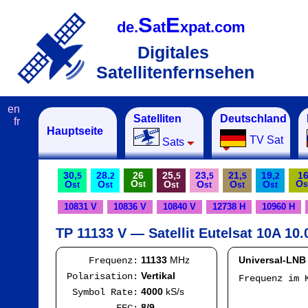
S
E
de.
at
xpat.com
Digitales
Satellitenfernsehen
en
Satelliten
Deutschland
fr
Hauptseite
TV Sat
Sats
30,
28.
26
25,
23,
21,
19,
1
5
2
5
5
5
2
O
O
O
O
O
O
O
O
st
s
st
st
st
st
st
st
10831 V
10836 V
10840 V
12738 H
10960 H
TP 11133 V — Satellit Eutelsat 10A 10.
11133
MHz
Universal-LNB
Frequenz:
Vertikal
Polarisation:
Frequenz im 
I
4000
kS/s
Symbol Rate:
Mod
8/9