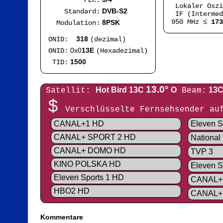
FEC:
Lokaler Osz
DVB-S2
Standard:
IF (Intermed
950 MHz ≤
173
8PSK
Modulation:
318
ONID:
(dezimal)
0x0
13E
ONID:
(Hexadezimal)
1500
TID:
13.0°
Hot Bird 13C
O
13C
Satellit:
Beam:
$
Verschlüsselte Fernsehsender a
CANAL+1 HD
Eleven S
CANAL+ SPORT 2 HD
National
CANAL+ DOMO HD
TVP 3
KINO POLSKA HD
Eleven S
Eleven Sports 1 HD
CANAL+
HBO2 HD
CANAL+
Kommentare