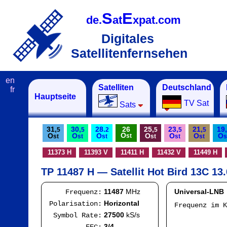
S
E
de.
at
xpat.com
Digitales
Satellitenfernsehen
en
Satelliten
Deutschland
fr
Hauptseite
TV Sat
Sats
31,
30,
28.
26
25,
23,
21,
19,
5
5
2
5
5
5
O
O
O
O
O
O
O
O
st
st
st
st
st
st
st
s
11373 H
11393 V
11411 H
11432 V
11449 H
TP 11487 H — Satellit Hot Bird 13C 13.
11487
MHz
Universal-LNB
Frequenz:
Horizontal
Polarisation:
Frequenz im 
IF
27500
kS/s
Symbol Rate:
Mod
3/4