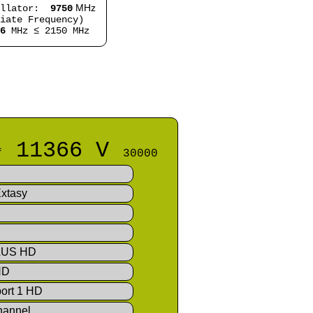
MHz
illator:
9750
iate Frequency)
6
MHz ≤ 2150 MHz
11366 V
uf
30000
xtasy
LUS HD
HD
ort 1 HD
hannel