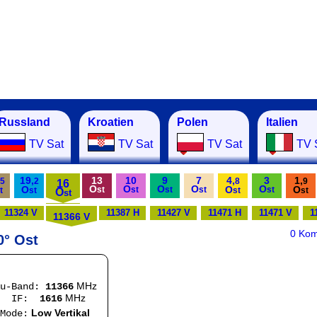
Russland
Kroatien
Polen
Italien
TV Sat
TV Sat
TV Sat
TV 
19,
13
10
9
7
4,
3
1,
5
2
8
9
16
O
O
O
O
O
O
O
O
st
st
st
st
st
t
st
O
st
st
st
11324 V
11387 H
11427 V
11471 H
11471 V
1
11366 V
0 Ko
0° Ost
MHz
Ku-Band:
11366
MHz
:
1616
Low Vertikal
e: