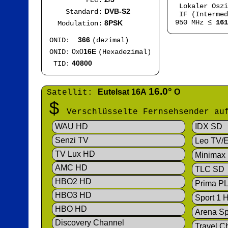
FEC:
Lokaler Osz
DVB-S2
Standard:
IF (Intermed
950 MHz ≤
161
8PSK
Modulation:
366
ONID:
(dezimal)
0x0
16E
ONID:
(Hexadezimal)
40800
TID:
16.0°
Eutelsat 16A
O
Satellit:
$
Verschlüsselte Fernsehsender a
WAU HD
IDX SD
Senzi TV
Leo TV/E
TV Lux HD
Minimax
AMC HD
TLC SD
HBO2 HD
Prima P
HBO3 HD
Sport 1 
HBO HD
Arena Sp
Discovery Channel
Travel C