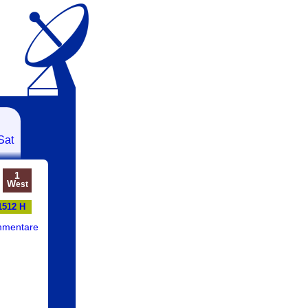
Sat
1
W
est
1512 H
mmentare