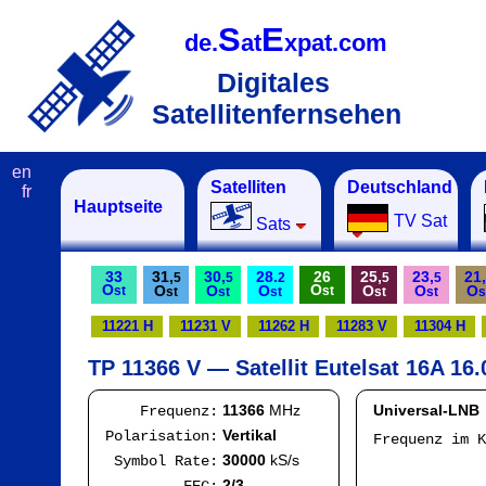
S
E
de.
at
xpat.com
Digitales
Satellitenfernsehen
en
Satelliten
Deutschland
fr
Hauptseite
TV Sat
Sats
33
31,
30,
28.
26
25,
23,
21,
5
5
2
5
5
O
O
O
O
O
O
O
O
st
st
st
st
st
st
st
s
11221 H
11231 V
11262 H
11283 V
11304 H
TP 11366 V — Satellit Eutelsat 16A 16.
11366
MHz
Universal-LNB
Frequenz:
Vertikal
Polarisation:
Frequenz im 
IF
30000
kS/s
Symbol Rate:
Mod
2/3