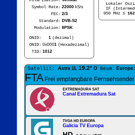
Polarisation:
Lokaler Osz
22000
kS/s
Symbol Rate:
IF (Intermed
950 MHz ≤
162
2/3
FEC:
DVB-S2
Standard:
8PSK
Modulation:
1
ONID:
(dezimal)
0x000
1
ONID:
(Hexadezimal)
1012
TID:
19.2°
Astra 1L
O
Europe
Satellit:
Beam:
FTA
Frei empfangbare Fernsehsender
EXTREMADURA SAT
Canal Extremadura Sat
TVGA HD EUROPA
Galicia TV Europa
HD