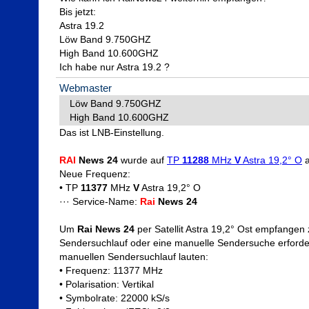
Bis jetzt: 

Astra 19.2

Löw Band 9.750GHZ

High Band 10.600GHZ

Ich habe nur Astra 19.2 ?
Webmaster
Löw Band 9.750GHZ

High Band 10.600GHZ
Das ist LNB-Einstellung.

RAI
 News 24
 wurde auf 
TP 
11288
 MHz 
V
 Astra 19,2° O
 
Neue Frequenz:

• TP 
11377
 MHz 
V
 Astra 19,2° O

··· Service-Name: 
Rai
 News 24
Um 
Rai News 24
 per Satellit Astra 19,2° Ost empfangen 
Sendersuchlauf oder eine manuelle Sendersuche erforder
manuellen Sendersuchlauf lauten: 

• Frequenz: 11377 MHz

• Polarisation: Vertikal

• Symbolrate: 22000 kS/s
