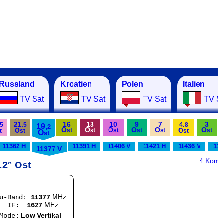
Russland
Kroatien
Polen
Italien
TV Sat
TV Sat
TV Sat
TV 
21,
16
13
10
9
7
4,
3
5
5
8
19,
2
O
O
O
O
O
O
O
O
st
st
st
st
st
st
t
st
st
O
st
11362 H
11391 H
11406 V
11421 H
11436 V
1
11377 V
4 Ko
.2° Ost
MHz
Ku-Band:
11377
MHz
:
1627
Low Vertikal
e: