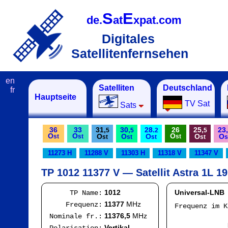
S
E
de.
at
xpat.com
Digitales
Satellitenfernsehen
en
Satelliten
Deutschland
fr
Hauptseite
TV Sat
Sats
36
33
31,
30,
28.
26
25,
23,
5
5
2
5
O
O
O
O
O
O
O
O
st
st
st
st
st
st
st
s
11273 H
11288 V
11303 H
11318 V
11347 V
TP 1012 11377 V — Satellit Astra 1L 19
1012
Universal-LNB
TP Name:
11377
MHz
Frequenz:
Frequenz im 
IF
11376,5
MHz
Nominale fr.:
Mod
Vertikal