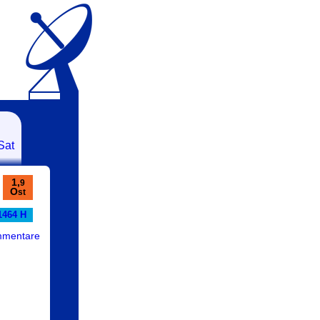
Sat
1,
9
O
st
1464 H
mmentare