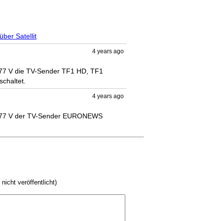
ber Satellit
4 years ago
377 V die TV-Sender TF1 HD, TF1 
chaltet.
4 years ago
11377 V der TV-Sender EURONEWS 
 nicht veröffentlicht)