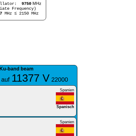
MHz
illator:
9750
iate Frequency)
7
MHz ≤ 2150 MHz
 Ku-band beam
11377 V
 auf
22000
Spanien
Spanisch
Spanien