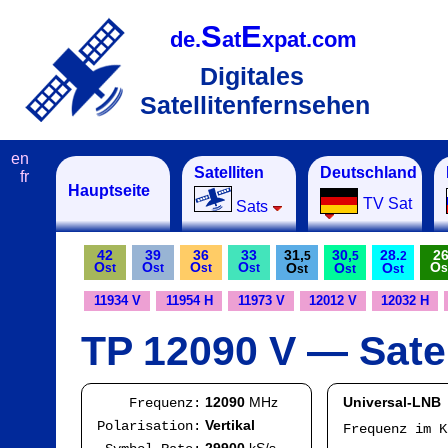
S
E
de.
at
xpat.com
Digitales
Satellitenfernsehen
en
Satelliten
Deutschland
fr
Hauptseite
TV Sat
Sats
42
39
36
33
31,
30,
28.
2
5
5
2
O
O
O
O
O
O
O
O
st
st
st
st
s
st
st
st
11934 V
11954 H
11973 V
12012 V
12032 H
TP 12090 V — Satel
12090
MHz
Universal-LNB
Frequenz:
Vertikal
Polarisation:
Frequenz im 
IF