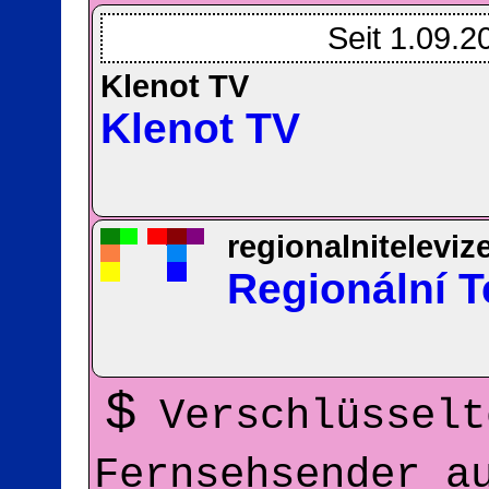
Seit 1.09.2
Klenot TV
Klenot TV
regionalniteleviz
Regionální T
$
Verschlüsselt
Fernsehsender 