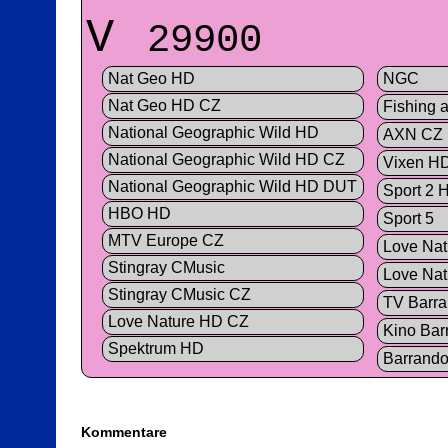
V
29900
Nat Geo HD
NGC
Nat Geo HD CZ
Fishing 
National Geographic Wild HD
AXN CZ
National Geographic Wild HD CZ
Vixen H
National Geographic Wild HD DUT
Sport 2 
HBO HD
Sport 5
MTV Europe CZ
Love Nat
Stingray CMusic
Love Na
Stingray CMusic CZ
TV Barr
Love Nature HD CZ
Kino Bar
Spektrum HD
Barrando
Kommentare