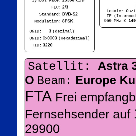
29900
kS/s
Symbol Rate:
Mod
2/3
FEC:
Lokaler Osz
DVB-S2
Standard:
IF (Intermed
950 MHz ≤
149
8PSK
Modulation:
3
ONID:
(dezimal)
0x000
3
ONID:
(Hexadezimal)
3220
TID:
Astra 
Satellit:
O
Europe Ku
Beam:
FTA
Frei empfangb
Fernsehsender auf
29900