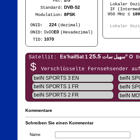
2/3
FEC:
Lokaler Osz
DVB-S2
Standard:
IF (Intermed
950 MHz ≤
189
8PSK
Modulation:
Mod
224
ONID:
(dezimal)
Lokaler Osz
IF
0x00
E0
ONID:
(Hexadezimal)
1070
TID:
25.5°
Es’hailSat 1 سهيل سات
O
Satellit:
B
$
Verschlüsselte Fernsehsender a
beIN SPORTS 3 EN
beIN SP
beIN SPORTS 1 FR
beIN SP
beIN SPORTS 2 FR
beIN MO
Kommentare
Schreiben Sie einen Kommentar
Name