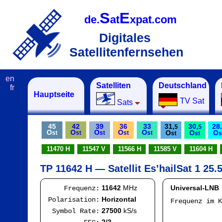
S
E
de.
at
xpat.com
Digitales
Satellitenfernsehen
en
Satelliten
Deutschland
fr
Hauptseite
TV Sat
Sats
45
42
39
36
33
31,
30,
28.
5
5
O
O
O
O
O
O
O
O
st
st
st
st
st
st
st
s
11470 H
11547 V
11566 H
11585 V
11604 H
11642
MHz
Universal-LNB
Frequenz:
Horizontal
Polarisation:
Frequenz im 
IF
27500
kS/s
Symbol Rate:
Mod