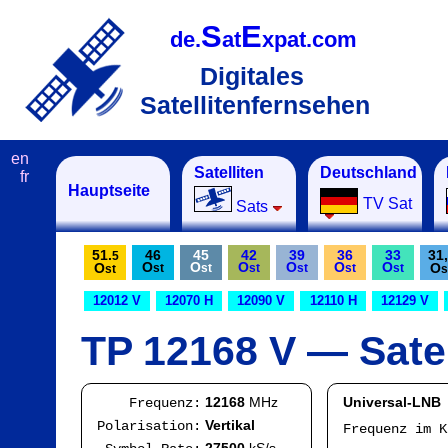
S
E
de.
at
xpat.com
Digitales
Satellitenfernsehen
en
Satelliten
Deutschland
fr
Hauptseite
TV Sat
Sats
51.
46
45
42
39
36
33
31,
5
O
O
O
O
O
O
O
O
st
st
st
st
st
st
st
s
12012 V
12070 H
12090 V
12110 H
12129 V
TP 12168 V — Satel
12168
MHz
Universal-LNB
Frequenz:
Vertikal
Polarisation:
Frequenz im 
IF