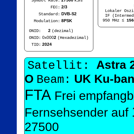
27500
kS/s
Symbol Rate:
Mod
2/3
FEC:
Lokaler Osz
DVB-S2
Standard:
IF (Intermed
950 MHz ≤
156
8PSK
Modulation:
2
ONID:
(dezimal)
0x000
2
ONID:
(Hexadezimal)
2024
TID:
Astra 
Satellit:
O
UK Ku-ba
Beam:
FTA
Frei empfangb
Fernsehsender auf
27500