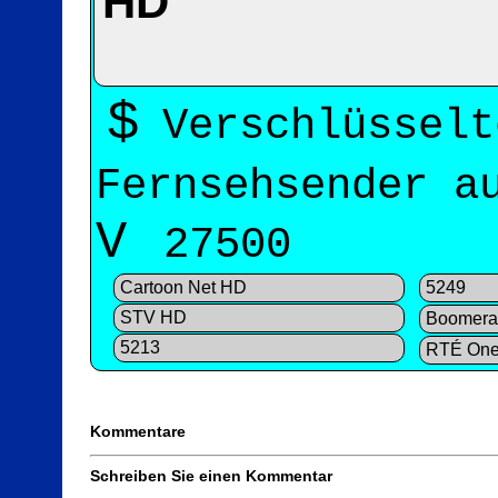
HD
$
Verschlüsselt
Fernsehsender 
V
27500
Cartoon Net HD
5249
STV HD
Boomera
5213
RTÉ On
Kommentare
Schreiben Sie einen Kommentar