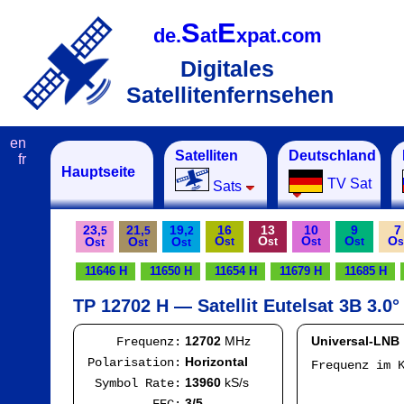
S
E
de.
at
xpat.com
Digitales
Satellitenfernsehen
en
Satelliten
Deutschland
fr
Hauptseite
TV Sat
Sats
23,
21,
19,
16
13
10
9
7
5
5
2
O
O
O
O
O
O
O
O
st
st
st
st
s
st
st
st
11646 H
11650 H
11654 H
11679 H
11685 H
TP 12702 H — Satellit Eutelsat 3B 3.0°
12702
MHz
Universal-LNB
Frequenz:
Horizontal
Polarisation:
Frequenz im 
IF
13960
kS/s
Symbol Rate:
Mod
3/5