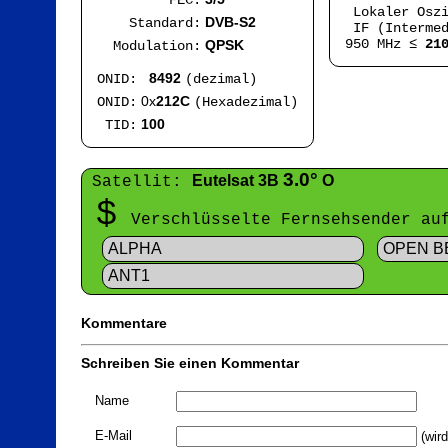
FEC:
Lokaler Osz
DVB-S2
Standard:
IF (Intermed
950 MHz ≤
21
QPSK
Modulation:
8492
ONID:
(dezimal)
0x
212C
ONID:
(Hexadezimal)
100
TID:
3.0°
Eutelsat 3B
O
Satellit:
$
Verschlüsselte Fernsehsender a
ALPHA
OPEN B
ANT1
Kommentare
Schreiben Sie einen Kommentar
Name
E-Mail
(wird