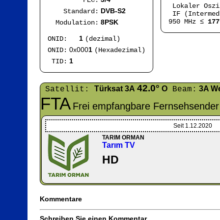
FEC:
Lokaler Osz
DVB-S2
Standard:
IF (Intermed
950 MHz ≤
177
8PSK
Modulation:
1
ONID:
(dezimal)
0x000
1
ONID:
(Hexadezimal)
1
TID:
42.0°
Türksat 3A
O
3A W
Satellit:
Beam:
FTA
Frei empfangbare Fernsehsender
Seit 1.12.2020
TARIM ORMAN
Tarım TV
HD
Kommentare
Schreiben Sie einen Kommentar