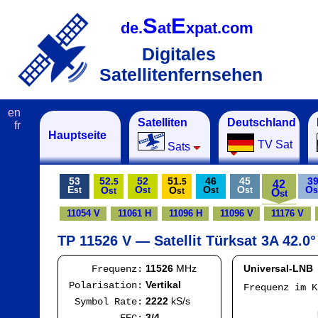
S
E
de.
at
xpat.com
Digitales
Satellitenfernsehen
en
Satelliten
Deutschland
fr
Hauptseite
TV Sat
Sats
53
52.
52
51.
46
45
3
5
5
42
E
O
O
O
O
O
O
st
st
st
st
s
st
st
O
st
11054 V
11061 H
11096 H
11096 V
11176 V
TP 11526 V — Satellit Türksat 3A 42.0°
11526
MHz
Universal-LNB
Frequenz:
Vertikal
Polarisation:
Frequenz im 
IF
2222
kS/s
Symbol Rate:
Mod
3/4