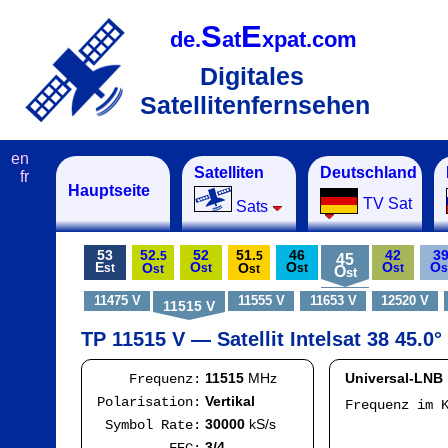
S
E
de.
at
xpat.com
Digitales
Satellitenfernsehen
en
Satelliten
Deutschland
fr
Hauptseite
TV Sat
Sats
53
52.
52
51.
46
42
3
5
5
45
E
O
O
O
O
O
O
st
st
st
st
s
st
st
O
st
11475 V
11555 V
11653 V
12520 V
11515 V
TP 11515 V — Satellit Intelsat 38 45.0°
11515
MHz
Universal-LNB
Frequenz:
Vertikal
Polarisation:
Frequenz im 
IF
30000
kS/s
Symbol Rate:
Mod
3/4