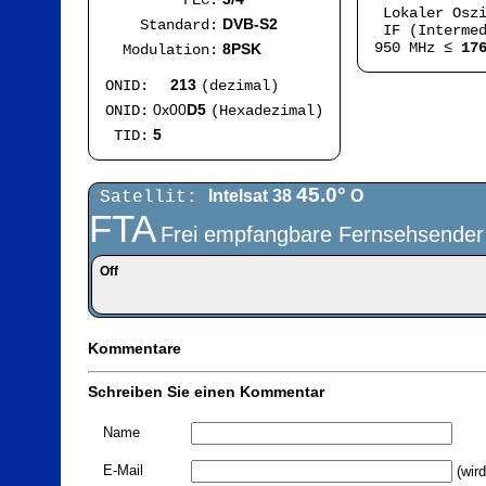
FEC:
Lokaler Osz
DVB-S2
Standard:
IF (Intermed
950 MHz ≤
17
8PSK
Modulation:
213
ONID:
(dezimal)
0x00
D5
ONID:
(Hexadezimal)
5
TID:
45.0°
Intelsat 38
O
Satellit:
FTA
Frei empfangbare Fernsehsender
Off
Kommentare
Schreiben Sie einen Kommentar
Name
E-Mail
(wird