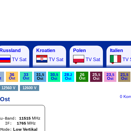
Russland
Kroatien
Polen
Italien
TV Sat
TV Sat
TV Sat
TV 
9
36
33
31,
30,
28.
26
25,
23,
21,
5
5
2
5
5
5
O
O
O
O
O
O
O
O
O
t
st
st
st
st
st
st
st
st
st
12560 V
12600 V
0 Ko
 Ost
MHz
Ku-Band:
11515
MHz
:
1765
Low Vertikal
e: