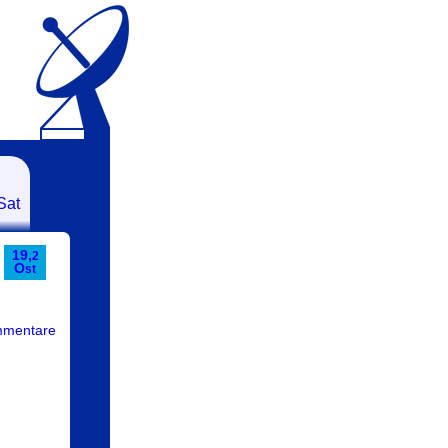
Sat
19,
2
O
st
mmentare