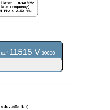
MHz
illator:
9750
iate Frequency)
65
MHz ≤ 2150 MHz
11515 V
 auf
30000
 nicht veröffentlicht)