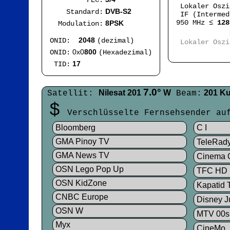
FEC:
Lokaler Osz
DVB-S2
Standard:
IF (Intermed
950 MHz ≤
128
8PSK
Modulation:
Mod
2048
ONID:
(dezimal)
Lokaler Osz
IF
0x0
800
ONID:
(Hexadezimal)
17
TID:
7.0°
Nilesat 201
W
201 K
Satellit:
Beam:
$
Verschlüsselte Fernsehsender a
Bloomberg
C I
GMA Pinoy TV
TeleRad
GMA News TV
Cinema 
OSN Lego Pop Up
TFC HD
OSN KidZone
Kapatid 
CNBC Europe
Disney J
OSN W
MTV 00s
Myx
CineMo