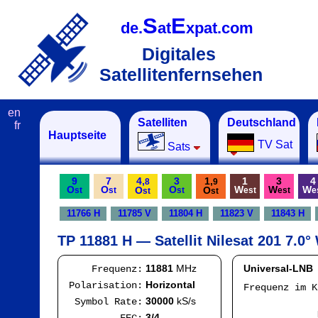
S
E
de.
at
xpat.com
Digitales
Satellitenfernsehen
en
Satelliten
Deutschland
fr
Hauptseite
TV Sat
Sats
9
7
4,
3
1,
1
3
4
8
9
O
O
O
W
W
W
O
O
st
st
st
est
est
e
st
st
11766 H
11785 V
11804 H
11823 V
11843 H
TP 11881 H — Satellit Nilesat 201 7.0°
11881
MHz
Universal-LNB
Frequenz:
Horizontal
Polarisation:
Frequenz im 
IF
30000
kS/s
Symbol Rate:
Mod
3/4