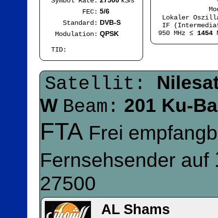
27500
kS/s
Symbol Rate:
Mode
5/6
FEC:
Lokaler Oszil
DVB-S
Standard:
IF (Intermedia
950 MHz ≤
1454
M
QPSK
Modulation:
TID:
Nilesa
Satellit:
W
201 Ku-B
Beam:
FTA
Frei empfangb
Fernsehsender auf
27500
AL Shams