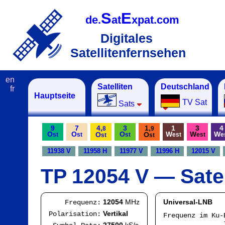
S
E
de.
at
xpat.com
Digitales
Satellitenfernsehen
en
Satelliten
Deutschland
fr
Hauptseite
TV Sat
Sats
9
7
4,
3
1,
1
3
4
8
9
O
O
O
W
W
W
O
O
st
st
st
est
est
e
st
st
11938 V
11958 H
11977 V
11996 H
12015 V
TP 12054 V — Satel
12054
MHz
Universal-LNB
Frequenz:
Vertikal
Polarisation:
Frequenz im Ku
IF