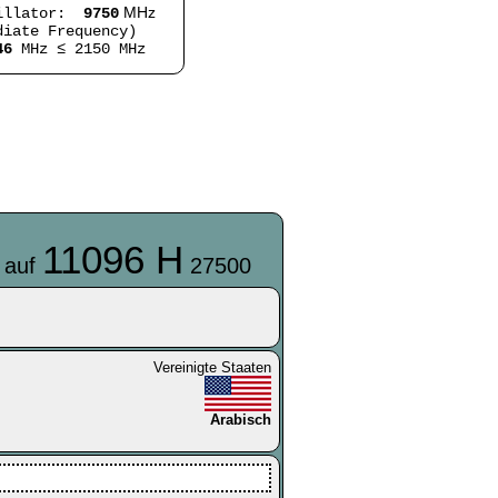
MHz
illator:
9750
iate Frequency)
46
MHz ≤ 2150 MHz
11096 H
 auf
27500
Vereinigte Staaten
Arabisch