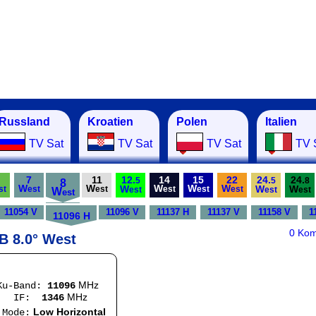
Russland
Kroatien
Polen
Italien
TV Sat
TV Sat
TV Sat
TV 
7
11
12.
14
15
22
24.
24.
5
5
8
8
W
W
W
W
W
W
W
W
st
est
est
est
est
est
W
est
est
est
est
11054 V
11096 V
11137 H
11137 V
11158 V
1
11096 H
0 Ko
 B 8.0° West
MHz
Ku-Band:
11096
MHz
F:
1346
Low Horizontal
e: