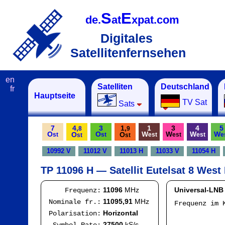
S
E
de.
at
xpat.com
Digitales
Satellitenfernsehen
en
Satelliten
Deutschland
fr
Hauptseite
TV Sat
Sats
7
4,
3
1,
1
3
4
5
8
9
O
O
W
W
W
W
O
O
st
st
est
est
est
e
st
st
10992 V
11012 V
11013 H
11033 V
11054 H
TP 11096 H — Satellit Eutelsat 8 West
11096
MHz
Universal-LNB
Frequenz:
11095,91
MHz
Nominale fr.:
Frequenz im 
I
Horizontal
Polarisation:
Mod
27500
kS/s