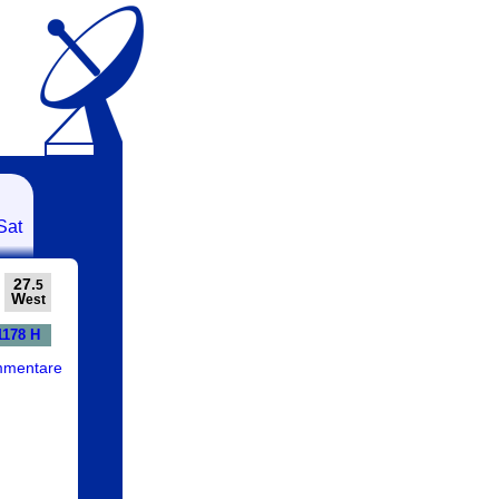
Sat
27.
5
W
est
1178 H
mmentare