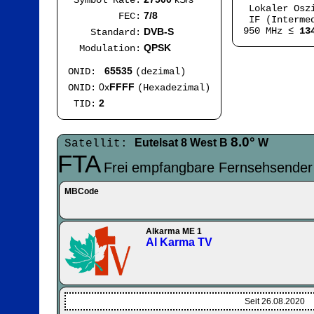
Symbol Rate:
Lokaler Osz
7/8
FEC:
IF (Intermed
950 MHz ≤
13
DVB-S
Standard:
QPSK
Modulation:
65535
ONID:
(dezimal)
0x
FFFF
ONID:
(Hexadezimal)
2
TID:
8.0°
Eutelsat 8 West B
W
Satellit:
FTA
Frei empfangbare Fernsehsender
MBCode
Alkarma ME 1
Al Karma TV
Seit 26.08.2020