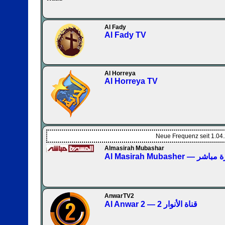
Al Fady
Al Fady TV
Al Horreya
Al Horreya TV
Neue Frequenz seit 1.04
Almasirah Mubashar
Al Masirah Mubash
AnwarTV2
Al Anwar 2 — قناة الأنوار 2