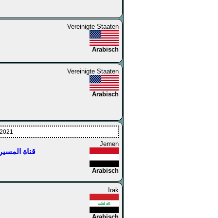
Vereinigte Staaten
Arabisch
Vereinigte Staaten
Arabisch
.2021
Jemen
er — قناة المسيرة مباشر
Arabisch
Irak
Arabisch