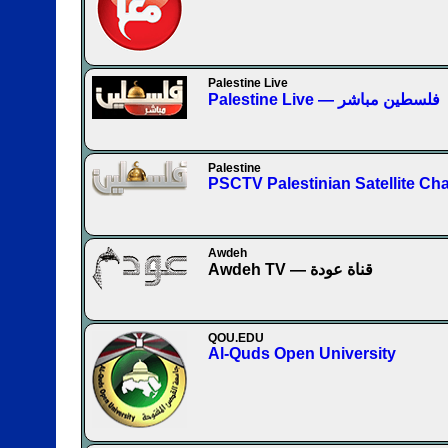
Palestine Live
Palestine Live — فلسطين مباشر
Palestine
PSCTV Palestinian Satellite Ch
Awdeh
Awdeh TV — قناة عودة
QOU.EDU
Al-Quds Open University