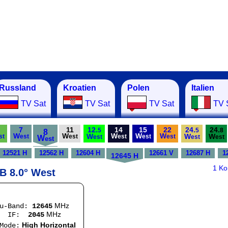
Russland
Kroatien
Polen
Italien
TV Sat
TV Sat
TV Sat
TV 
7
11
12.
14
15
22
24.
24.
5
5
8
8
W
W
W
W
W
W
W
W
st
est
est
est
est
est
W
est
est
est
est
12521 H
12562 H
12604 H
12661 V
12687 H
1
12645 H
1 K
 B 8.0° West
MHz
Ku-Band:
12645
MHz
:
2045
High Horizontal
e: