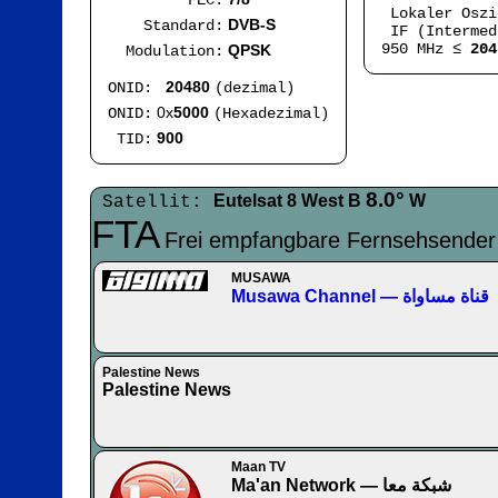
FEC:
Lokaler Osz
DVB-S
Standard:
IF (Intermed
950 MHz ≤
204
QPSK
Modulation:
20480
ONID:
(dezimal)
0x
5000
ONID:
(Hexadezimal)
900
TID:
8.0°
Eutelsat 8 West B
W
Satellit:
FTA
Frei empfangbare Fernsehsender
MUSAWA
Musawa Channel — قناة مساواة
Palestine News
Palestine News
Maan TV
Ma'an Network — شبكة معا