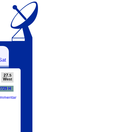
Sat
27.
5
W
est
2729 H
ommentar