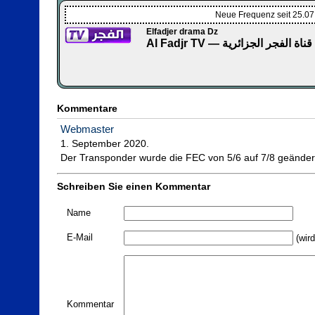
Neue Frequenz seit 25.0
Elfadjer drama Dz
Al Fadjr TV — قناة الفجر الجزائرية
Kommentare
Webmaster
1. September 2020.

Der Transponder wurde die FEC von 5/6 auf 7/8 geänder
Schreiben Sie einen Kommentar
Name
E-Mail
(wird
Kommentar