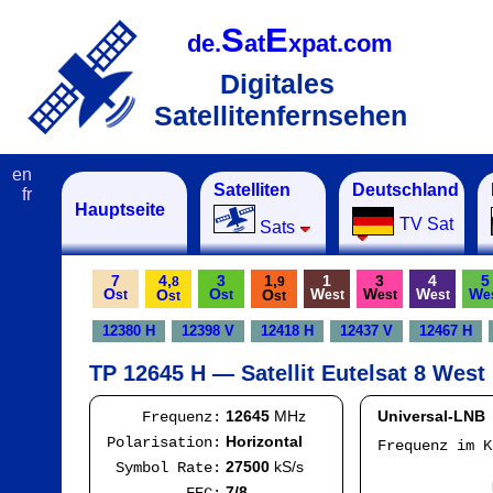
S
E
de.
at
xpat.com
Digitales
Satellitenfernsehen
en
Satelliten
Deutschland
fr
Hauptseite
TV Sat
Sats
7
4,
3
1,
1
3
4
5
8
9
O
O
W
W
W
W
O
O
st
st
est
est
est
e
st
st
12380 H
12398 V
12418 H
12437 V
12467 H
TP 12645 H — Satellit Eutelsat 8 West
12645
MHz
Universal-LNB
Frequenz:
Horizontal
Polarisation:
Frequenz im 
IF
27500
kS/s
Symbol Rate:
Mod
7/8