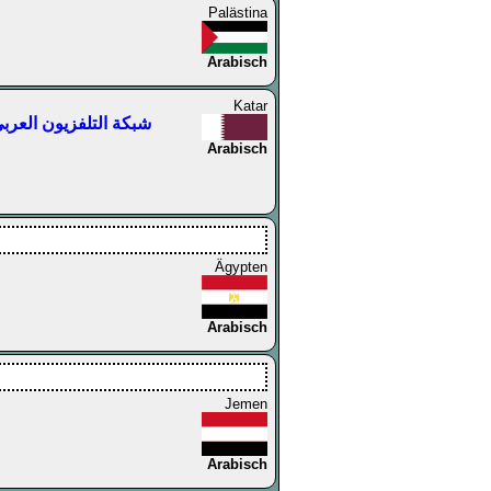
Palästina
Arabisch
Katar
raby Television Network — شبكة التلفزيون العربي
Arabisch
Ägypten
Arabisch
Jemen
Arabisch