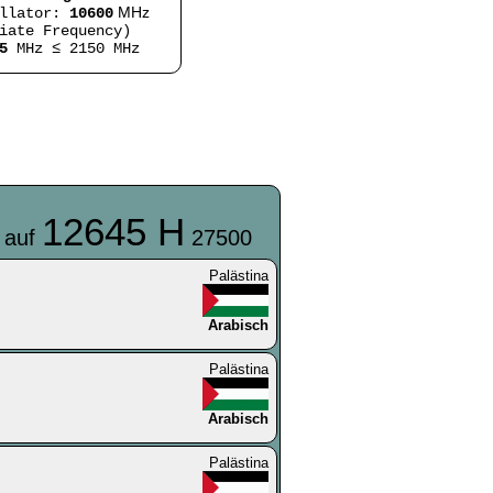
MHz
illator:
10600
iate Frequency)
5
MHz ≤ 2150 MHz
12645 H
 auf
27500
Palästina
Arabisch
Palästina
Arabisch
Palästina