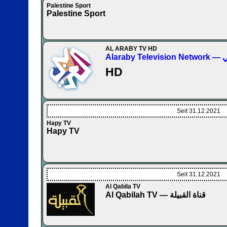
Palestine Sport
Palestine Sport
AL ARABY TV HD
Ala
HD
Seit 31.12.2021
Hapy TV
Hapy TV
Seit 31.12.2021
Al Qabila TV
Al Qabilah TV — قناة القبيلة