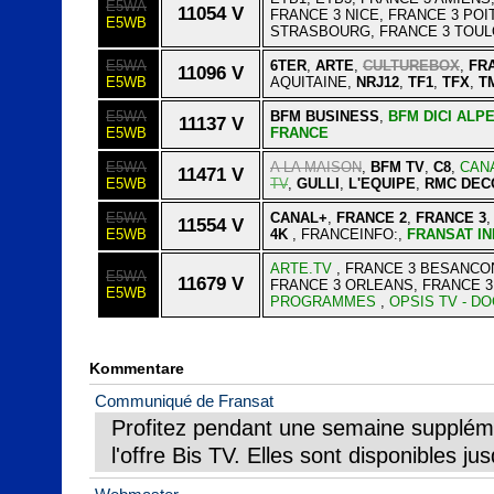
E5WA
11054 V
FRANCE 3 NICE, FRANCE 3 POI
E5WB
STRASBOURG, FRANCE 3 TOULO
E5WA
6TER
,
ARTE
,
CULTUREBOX
,
FR
11096 V
E5WB
AQUITAINE,
NRJ12
,
TF1
,
TFX
,
T
E5WA
BFM BUSINESS
,
BFM DICI ALP
11137 V
E5WB
FRANCE
E5WA
A LA MAISON
,
BFM TV
,
C8
,
CAN
11471 V
E5WB
TV
,
GULLI
,
L'EQUIPE
,
RMC DEC
E5WA
CANAL+
,
FRANCE 2
,
FRANCE 3
11554 V
E5WB
4K
, FRANCEINFO:,
FRANSAT I
ARTE.TV
, FRANCE 3 BESANCON
E5WA
11679 V
FRANCE 3 ORLEANS, FRANCE 3
E5WB
PROGRAMMES
,
OPSIS TV - DO
Kommentare
Communiqué de Fransat
Profitez pendant une semaine suppléme
l'offre Bis TV. Elles sont disponibles jus