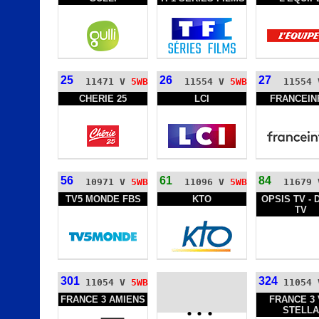
25
26
27
11471 V
5WB
11554 V
5WB
11554
CHERIE 25
LCI
FRANCEIN
56
61
84
10971 V
5WB
11096 V
5WB
11679
TV5 MONDE FBS
KTO
OPSIS TV -
TV
301
324
11054 V
5WB
11054
FRANCE 3 AMIENS
FRANCE 3 
...
STELLA