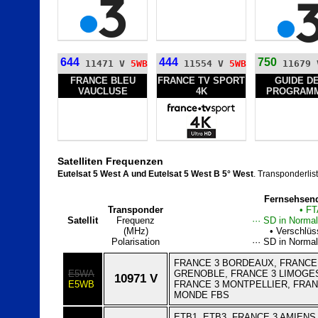
644
444
750
11471 V
5WB
11554 V
5WB
11679
FRANCE BLEU
FRANCE TV SPORT
GUIDE D
VAUCLUSE
4K
PROGRAM
Satelliten Frequenzen
Eutelsat 5 West A und Eutelsat 5 West B 5° West
. Transponderlist
Fernsehsend
Transponder
• FT
Satellit
Frequenz
··· SD in Normal
(MHz)
• Verschlüs
Polarisation
··· SD in Normal
FRANCE 3 BORDEAUX, FRANCE
E5WA
GRENOBLE, FRANCE 3 LIMOGES
10971 V
E5WB
FRANCE 3 MONTPELLIER, FRAN
MONDE FBS
ETB1, ETB3, FRANCE 3 AMIENS,