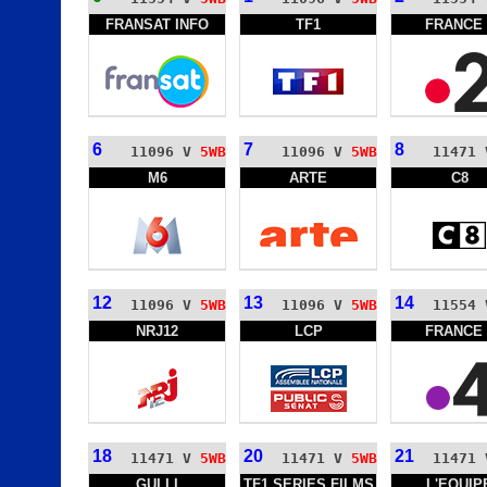
FRANSAT INFO
TF1
FRANCE 
6
7
8
11096 V
5WB
11096 V
5WB
11471
M6
ARTE
C8
12
13
14
11096 V
5WB
11096 V
5WB
11554
NRJ12
LCP
FRANCE 
18
20
21
11471 V
5WB
11471 V
5WB
11471
GULLI
TF1 SERIES FILMS
L'EQUIP