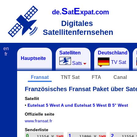
S
E
de.
at
xpat.com
Digitales
Satellitenfernsehen
en
Satelliten
Deutschland
fr
Hauptseite
TV Sat
Sats
Fransat
TNT Sat
FTA
Canal
Französisches Fransat Paket über Sate
Satellit
•
Eutelsat 5 West A und Eutelsat 5 West B 5° West
Offizielle seite
www.fransat.fr
Senderliste
0
1
2
11554 V
5WB
11096 V
5WB
11554