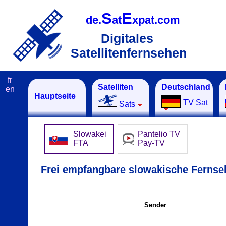
S
E
de.
at
xpat.com
Digitales
Satellitenfernsehen
fr
Satelliten
Deutschland
en
Hauptseite
TV Sat
Sats
Slowakei
Pantelio TV
FTA
Pay-TV
Frei empfangbare slowakische Fernseh
Sender