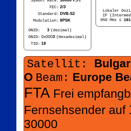
30000
kS/s
Symbol Rate:
Mod
2/3
FEC:
Lokaler Osz
DVB-S2
Standard:
IF (Intermed
950 MHz ≤
181
8PSK
Modulation:
3
ONID:
(dezimal)
0x000
3
ONID:
(Hexadezimal)
18
TID:
Bulgar
Satellit:
O
Europe B
Beam:
FTA
Frei empfangb
Fernsehsender auf
30000