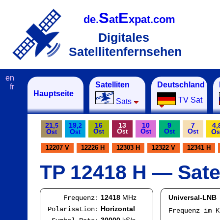
S
E
de.
at
xpat.com
Digitales
Satellitenfernsehen
en
Satelliten
Deutschland
fr
Hauptseite
TV Sat
Sats
21,
19,
16
13
10
9
7
4,
5
2
O
O
O
O
O
O
O
O
st
st
st
st
st
st
st
s
12207 V
12226 H
12303 H
12322 V
12341 H
TP 12418 H — Satel
12418
MHz
Universal-LNB
Frequenz:
Horizontal
Polarisation:
Frequenz im 
IF