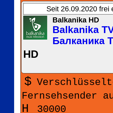
Seit 26.09.2020 frei
Balkanika HD
Balkanika T
Балканика 
HD
$
Verschlüsselt
Fernsehsender 
H
30000