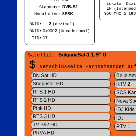
FEC:
Lokaler Osz
DVB-S2
Standard:
IF (Intermed
950 MHz ≤
183
8PSK
Modulation:
2
ONID:
(dezimal)
0x000
2
ONID:
(Hexadezimal)
17
TID:
1.9°
BulgariaSat-1
O
Satellit:
$
Verschlüsselte Fernsehsender a
BN Sat HD
Belle Am
Shoppster HD
RTV 2
RTS 1 HD
SOS Kan
RTS 2 HD
Nova Spo
Pink HD
IDJ Kids
RTS 3 HD
IDJ
TV B92 HD
RTV 1
PRVA HD