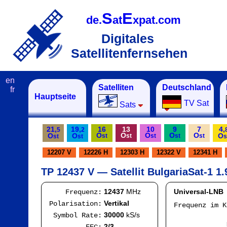
S
E
de.
at
xpat.com
Digitales
Satellitenfernsehen
en
Satelliten
Deutschland
fr
Hauptseite
TV Sat
Sats
21,
19,
16
13
10
9
7
4,
5
2
O
O
O
O
O
O
O
O
st
st
st
st
st
st
st
s
12207 V
12226 H
12303 H
12322 V
12341 H
TP 12437 V — Satellit BulgariaSat-1 1.
12437
MHz
Universal-LNB
Frequenz:
Vertikal
Polarisation:
Frequenz im 
IF
30000
kS/s
Symbol Rate:
Mod
2/3