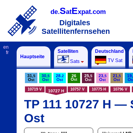
S
E
de.
at
xpat.com
Digitales
Satellitenfernsehen
en
Satelliten
Deutschland
fr
Hauptseite
TV Sat
Sats
31,
30,
28.
26
25,
23,
21,
19,
5
5
2
5
5
5
O
O
O
O
O
O
O
O
st
st
st
st
st
st
st
s
10719 V
10757 V
10775 H
10796 V
10727 H
TP 111 10727 H — S
Ost