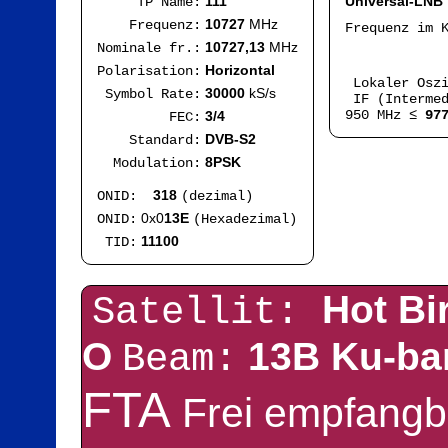
111
Universal-LNB
TP Name:
10727
MHz
Frequenz:
Frequenz im 
IF
10727,13
MHz
Nominale fr.:
Mod
Horizontal
Polarisation:
Lokaler Osz
30000
kS/s
Symbol Rate:
IF (Intermed
950 MHz ≤
97
3/4
FEC:
DVB-S2
Standard:
8PSK
Modulation:
318
ONID:
(dezimal)
0x0
13E
ONID:
(Hexadezimal)
11100
TID:
Hot Bi
Satellit:
O
13B Ku-b
Beam:
FTA
Frei empfangb