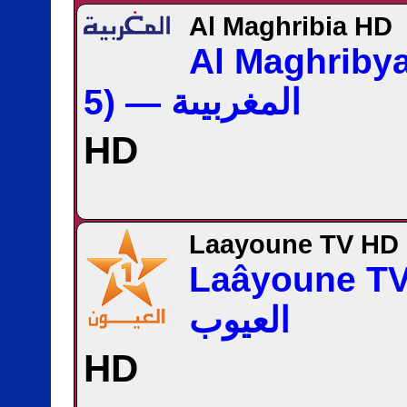
Al Maghribia HD
Al Maghriby
5) — المغربيىة
HD
Laayoune TV HD
Laâyoune T
العيوب
HD