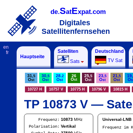
S
E
de.
at
xpat.com
Digitales
Satellitenfernsehen
en
Satelliten
Deutschland
fr
Hauptseite
TV Sat
Sats
31,
30,
28.
26
25,
23,
21,
19,
5
5
2
5
5
5
O
O
O
O
O
O
O
O
st
st
st
st
st
st
st
s
10727 H
10757 V
10775 H
10796 V
10815 H
TP 10873 V — Satel
10873
MHz
Universal-LNB
Frequenz:
Vertikal
Polarisation:
Frequenz im 
IF