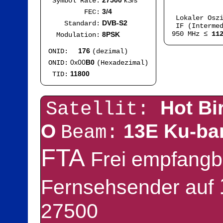
27500
kS/s
Symbol Rate:
Mod
3/4
FEC:
Lokaler Osz
DVB-S2
Standard:
IF (Intermed
950 MHz ≤
11
8PSK
Modulation:
176
ONID:
(dezimal)
0x00
B0
ONID:
(Hexadezimal)
11800
TID:
Hot Bi
Satellit:
O
13E Ku-b
Beam:
FTA
Frei empfangb
Fernsehsender auf
27500